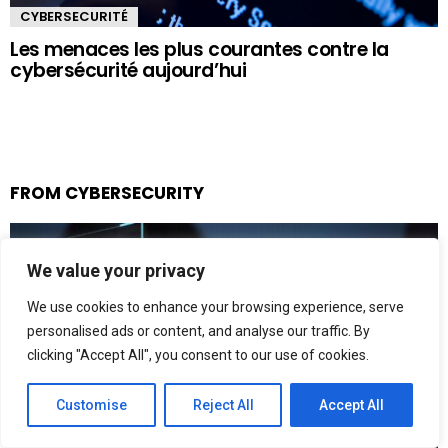
CYBERSECURITÉ
Les menaces les plus courantes contre la
cybersécurité aujourd’hui
FROM CYBERSECURITY
We value your privacy
We use cookies to enhance your browsing experience, serve
personalised ads or content, and analyse our traffic. By
clicking "Accept All", you consent to our use of cookies.
CYBERSECURITÉ
Customise
Reject All
Accept All
Bonnes pratiques en cybersécurité : 15
conseils essentiels pour protéger vos