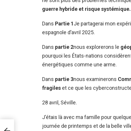
ne sont plus des problèmes techniques
guerre hybride et risque systémique.
Dans
Partie 1
Je partagerai mon expéri
espagnole d’avril 2025.
Dans
partie 2
nous explorerons le
géop
pourquoi les États-nations considèrent
énergétiques comme une arme.
Dans
partie 3
nous examinerons
Comm
fragiles
et ce que les cyberconstructeu
28 avril, Séville.
J'étais là avec ma famille pour quelqu
journée de printemps et de la belle vil
e du