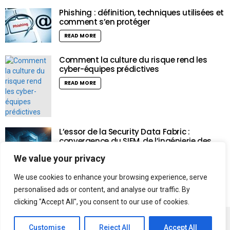
Phishing : définition, techniques utilisées et
comment s’en protéger
READ MORE
Comment la culture du risque rend les
cyber-équipes prédictives
READ MORE
L’essor de la Security Data Fabric :
convergence du SIEM, de l’ingénierie des
données et de l’intelligence artificielle
We value your privacy
READ MORE
We use cookies to enhance your browsing experience, serve
personalised ads or content, and analyse our traffic. By
clicking "Accept All", you consent to our use of cookies.
Politique de confidentialité
Politique de Cookies
Customise
Reject All
Accept All