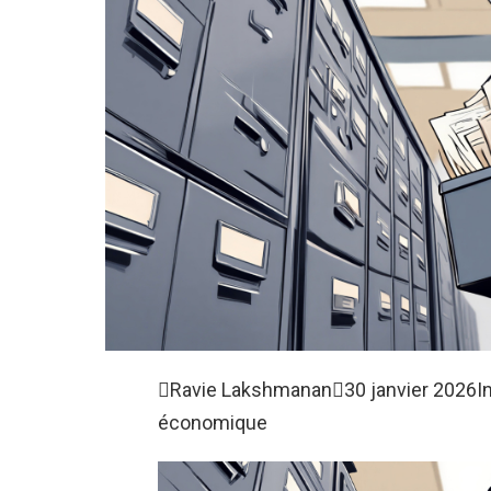

Ravie Lakshmanan

30 janvier 2026
I
économique