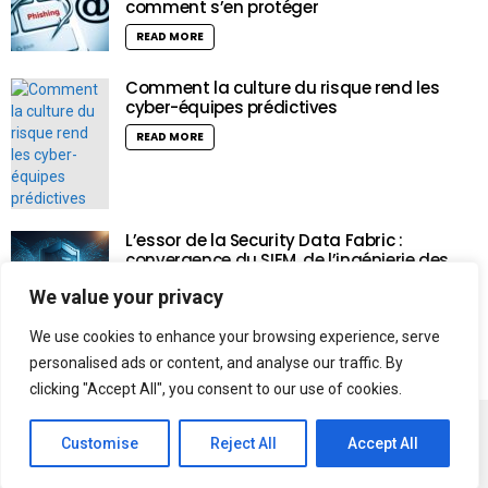
comment s’en protéger
READ MORE
Comment la culture du risque rend les
cyber-équipes prédictives
READ MORE
L’essor de la Security Data Fabric :
convergence du SIEM, de l’ingénierie des
données et de l’intelligence artificielle
We value your privacy
READ MORE
We use cookies to enhance your browsing experience, serve
personalised ads or content, and analyse our traffic. By
clicking "Accept All", you consent to our use of cookies.
Politique de confidentialité
Politique de Cookies
Customise
Reject All
Accept All
Conditions d’utilisation
CCPA
DMCA
Contactez nous